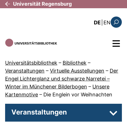
Direkt zum Inhalt
Universität Regensburg
: the c
DE
|
EN
Suchfo
Menü
Universitätsbibliothek
–
Bibliothek
–
Veranstaltungen
–
Virtuelle Ausstellungen
–
Der
Engel Lichterglanz und schwarze Narretei –
Winter im Münchener Bilderbogen
–
Unsere
Kartenmotive
–
Die Englein vor Weihnachten
Veranstaltungen
Unter