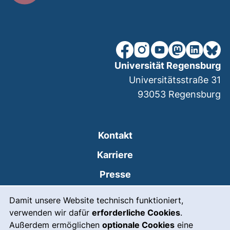
unsere Facebook-Seite (ex
unsere Instagram-Seit
unsere YouTube-Se
unsere Mastod
unsere Lin
unsere
Universität Regensburg
Universitätsstraße 31
93053
Regensburg
Kontakt
Karriere
Presse
Cookie-Hinweis
(externer Link, öffnet
Intranet
Damit unsere Website technisch funktioniert,
verwenden wir dafür
erforderliche Cookies
.
Leichte Sprache
Außerdem ermöglichen
optionale Cookies
eine