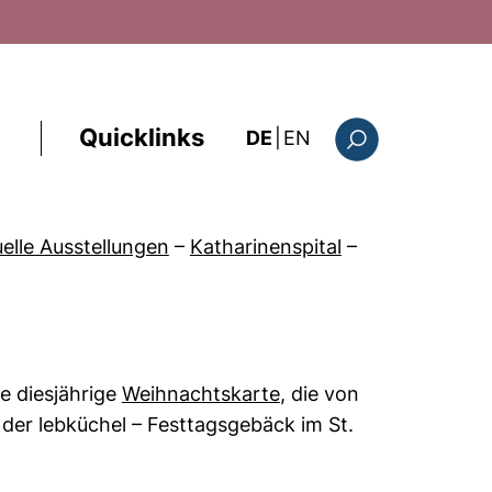
Quicklinks
: the current page i
DE
|
EN
Suchformular
uelle Ausstellungen
–
Katharinenspital
–
e diesjährige
Weihnachtskarte
, die von
er lebküchel – Festtagsgebäck im St.