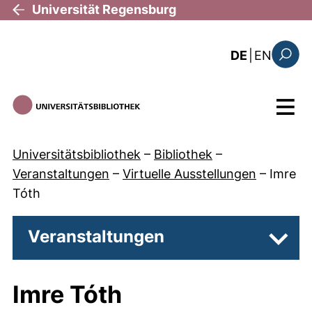
Direkt zum Inhalt
Universität Regensburg
: the c
DE
|
EN
Suchfo
Menü
Universitätsbibliothek
–
Bibliothek
–
Veranstaltungen
–
Virtuelle Ausstellungen
–
Imre
Tóth
Veranstaltungen
Unter
Imre Tóth