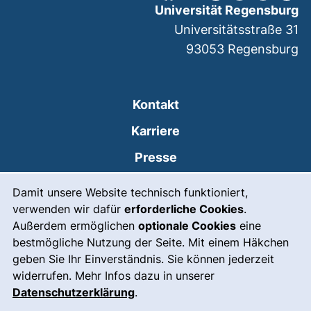
Universität Regensburg
Universitätsstraße 31
93053
Regensburg
Kontakt
Karriere
Presse
Cookie-Hinweis
(externer Link, öffnet
Intranet
Damit unsere Website technisch funktioniert,
verwenden wir dafür
erforderliche Cookies
.
Leichte Sprache
Außerdem ermöglichen
optionale Cookies
eine
Gebärdensprache
bestmögliche Nutzung der Seite. Mit einem Häkchen
geben Sie Ihr Einverständnis. Sie können jederzeit
(externer Link, öffnet
Notfall
widerrufen. Mehr Infos dazu in unserer
Impressum
Datenschutzerklärung
.