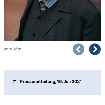
Zeigt Folie 1 von
Imre Tóth
Vorheriges Bild
Nächste
(externer L
Pressemitteilung, 16. Juli 2021