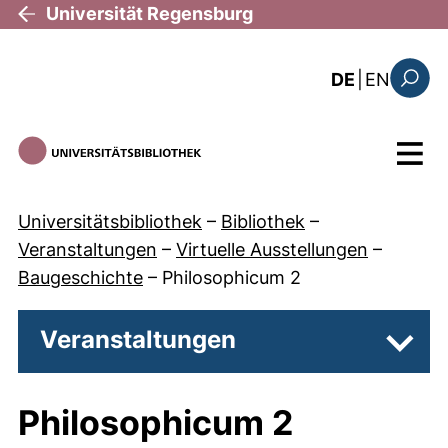
Direkt zum Inhalt
Universität Regensburg
: the c
DE
|
EN
Suchfo
Menü
Universitätsbibliothek
–
Bibliothek
–
Veranstaltungen
–
Virtuelle Ausstellungen
–
Baugeschichte
–
Philosophicum 2
Veranstaltungen
Unter
Philosophicum 2