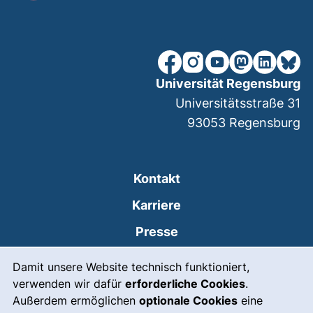
unsere Facebook-Seite (ex
unsere Instagram-Seit
unsere YouTube-Se
unsere Mastod
unsere Lin
unsere
Universität Regensburg
Universitätsstraße 31
93053
Regensburg
Kontakt
Karriere
Presse
Cookie-Hinweis
(externer Link, öffnet
Intranet
Damit unsere Website technisch funktioniert,
verwenden wir dafür
erforderliche Cookies
.
Leichte Sprache
Außerdem ermöglichen
optionale Cookies
eine
Gebärdensprache