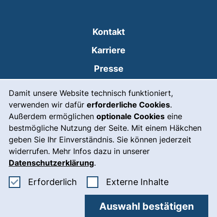
Kontakt
Karriere
Presse
Cookie-Hinweis
(externer Link, öffnet
Intranet
Damit unsere Website technisch funktioniert,
verwenden wir dafür
erforderliche Cookies
.
Leichte Sprache
Außerdem ermöglichen
optionale Cookies
eine
Gebärdensprache
bestmögliche Nutzung der Seite. Mit einem Häkchen
geben Sie Ihr Einverständnis. Sie können jederzeit
(externer Link, öffnet
Notfall
widerrufen. Mehr Infos dazu in unserer
Impressum
Datenschutzerklärung
.
Barrierefreiheit
Erforderliche Cookies akzeptieren
: Externe In
Erforderlich
Externe Inhalte
Datenschutz
Auswahl bestätigen
Cookie-Einstellungen