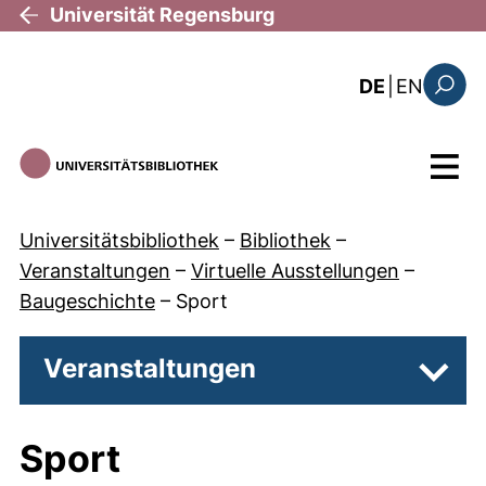
Direkt zum Inhalt
Universität Regensburg
: the c
DE
|
EN
Suchfo
Menü
Universitätsbibliothek
–
Bibliothek
–
Veranstaltungen
–
Virtuelle Ausstellungen
–
Baugeschichte
–
Sport
Veranstaltungen
Unter
Sport