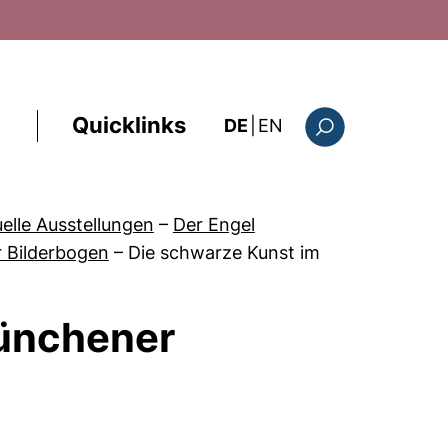
Quicklinks
: the current page i
DE
|
EN
Suchformular
uelle Ausstellungen
–
Der Engel
r Bilderbogen
–
Die schwarze Kunst im
Münchener