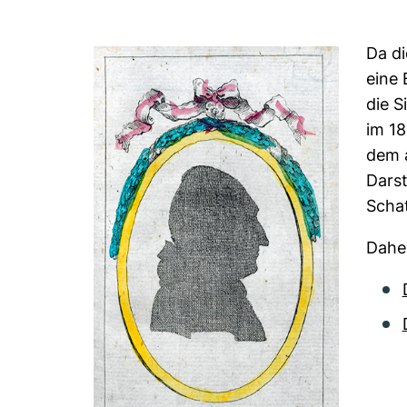
Da di
eine 
die S
im 18
dem 
Darst
Scha
Daher