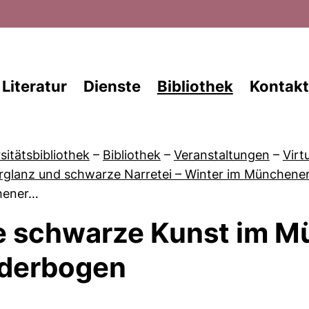
Direkt zum Inhalt
Literatur
Dienste
Bibliothek
Kontakt
sitätsbibliothek
–
Bibliothek
–
Veranstaltungen
–
Virt
rglanz und schwarze Narretei – Winter im Münchene
hener…
e schwarze Kunst im 
von Veranstaltungskalender
lderbogen