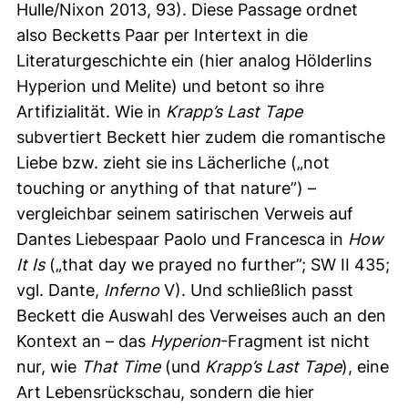
Hulle/Nixon 2013, 93). Diese Passage ordnet
also Becketts Paar per Intertext in die
Literaturgeschichte ein (hier analog Hölderlins
Hyperion und Melite) und betont so ihre
Artifizialität. Wie in
Krapp’s Last Tape
subvertiert Beckett hier zudem die romantische
Liebe bzw. zieht sie ins Lächerliche („
not
touching or anything of that nature
”) –
vergleichbar seinem satirischen Verweis auf
Dantes Liebespaar Paolo und Francesca in
How
It Is
(„that day we prayed no further
”; SW II 435;
vgl. Dante,
Inferno
V). Und schließlich passt
Beckett die Auswahl des Verweises auch an den
Kontext an – das
Hyperion
-Fragment ist nicht
nur, wie
That Time
(und
Krapp’s Last Tape
), eine
Art Lebensrückschau, sondern die hier