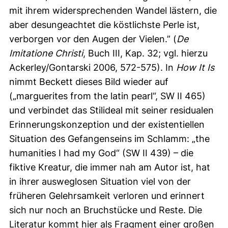
mit ihrem widersprechenden Wandel lästern, die
aber desungeachtet die köstlichste Perle ist,
verborgen vor den Augen der Vielen.” (
De
Imitatione Christi
, Buch III, Kap. 32; vgl. hierzu
Ackerley/Gontarski 2006, 572-575). In
How It Is
nimmt Beckett dieses Bild wieder auf
(„
marguerites from the latin pearl
“, SW II 465)
und verbindet das Stilideal mit seiner residualen
Erinnerungskonzeption und der existentiellen
Situation des Gefangenseins im Schlamm: „
the
humanities I had my God
“ (SW II 439) – die
fiktive Kreatur, die immer nah am Autor ist, hat
in ihrer ausweglosen Situation viel von der
früheren Gelehrsamkeit verloren und erinnert
sich nur noch an Bruchstücke und Reste. Die
Literatur kommt hier als Fragment einer großen