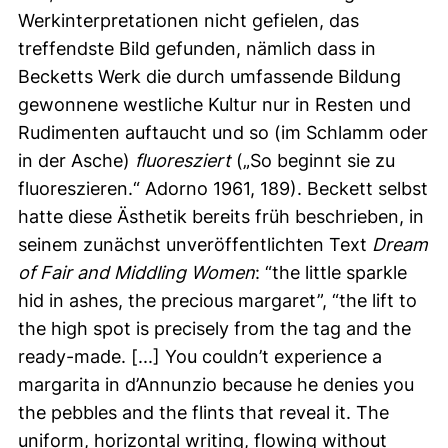
Werkinterpretationen nicht gefielen, das
treffendste Bild gefunden, nämlich dass in
Becketts Werk die durch umfassende Bildung
gewonnene westliche Kultur nur in Resten und
Rudimenten auftaucht und so (im Schlamm oder
in der Asche)
fluoresziert
(„So beginnt sie zu
fluoreszieren.“ Adorno 1961, 189). Beckett selbst
hatte diese Ästhetik bereits früh beschrieben, in
seinem zunächst unveröffentlichten Text
Dream
of Fair and Middling Women
: “the little sparkle
hid in ashes, the precious margaret”, “the lift to
the high spot is precisely from the tag and the
ready-made. [...] You couldn’t experience a
margarita in d’Annunzio because he denies you
the pebbles and the flints that reveal it. The
uniform, horizontal writing, flowing without