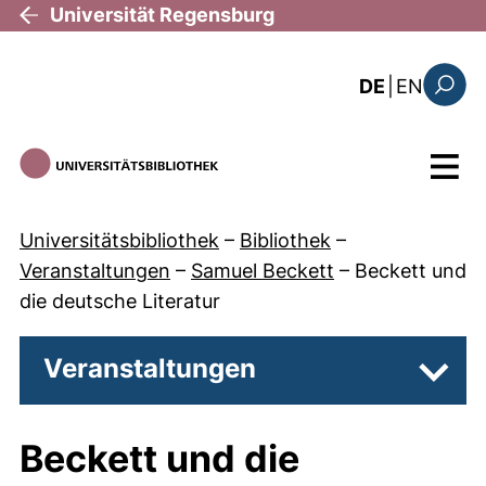
Direkt zum Inhalt
Universität Regensburg
: this 
DE
|
EN
Suchfo
Menü
Universitätsbibliothek
–
Bibliothek
–
Veranstaltungen
–
Samuel Beckett
–
Beckett und
die deutsche Literatur
Veranstaltungen
Unter
Beckett und die