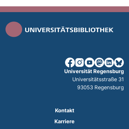
unsere Facebook-Seite (ex
unsere Instagram-Seit
unsere YouTube-Se
unsere Mastod
unsere Lin
unsere
Universität Regensburg
Universitätsstraße 31
93053
Regensburg
Kontakt
Karriere