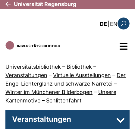
Direkt zum Inhalt
Universität Regensburg
: the c
DE
|
EN
Suchfo
Menü
Universitätsbibliothek
–
Bibliothek
–
Veranstaltungen
–
Virtuelle Ausstellungen
–
Der
Engel Lichterglanz und schwarze Narretei –
Winter im Münchener Bilderbogen
–
Unsere
Kartenmotive
–
Schlittenfahrt
Veranstaltungen
Unter