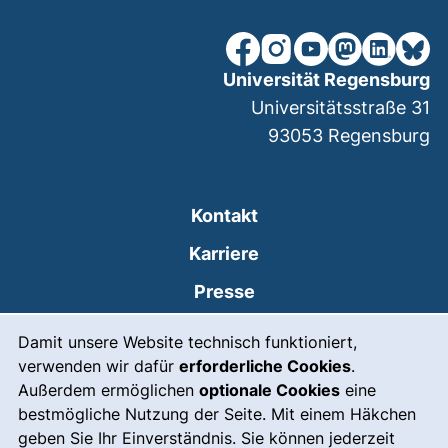
unsere Facebook-Seite (ex
unsere Instagram-Seit
unsere YouTube-Se
unsere Mastod
unsere Lin
unsere
Universität Regensburg
Universitätsstraße 31
93053
Regensburg
Kontakt
Karriere
Presse
Cookie-Hinweis
(externer Link, öffnet
Intranet
Damit unsere Website technisch funktioniert,
verwenden wir dafür
erforderliche Cookies
.
Leichte Sprache
Außerdem ermöglichen
optionale Cookies
eine
Gebärdensprache
bestmögliche Nutzung der Seite. Mit einem Häkchen
geben Sie Ihr Einverständnis. Sie können jederzeit
(externer Link, öffnet
Notfall