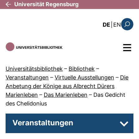
Direkt zum Inhalt
Universität Regensburg
: the c
DE
|
EN
Suchfo
Menü
Universitätsbibliothek
–
Bibliothek
–
Veranstaltungen
–
Virtuelle Ausstellungen
–
Die
Anbetung der Könige aus Albrecht Dürers
Marienleben
–
Das Marienleben
–
Das Gedicht
des Chelidonius
Veranstaltungen
Unter