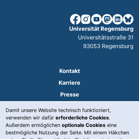
unsere Facebook-Seite (ex
unsere Instagram-Seit
unsere YouTube-Se
unsere Mastod
unsere Lin
unsere
Universität Regensburg
Universitätsstraße 31
93053
Regensburg
Kontakt
Karriere
Presse
Cookie-Hinweis
(externer Link, öffnet
Intranet
Damit unsere Website technisch funktioniert,
verwenden wir dafür
erforderliche Cookies
.
Leichte Sprache
Außerdem ermöglichen
optionale Cookies
eine
Gebärdensprache
bestmögliche Nutzung der Seite. Mit einem Häkchen