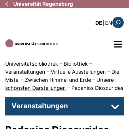
Direkt zum Inhalt
Universität Regensburg
: the c
DE
|
EN
Suchfo
Menü
Universitätsbibliothek
–
Bibliothek
–
Veranstaltungen
–
Virtuelle Ausstellungen
–
Die
Mistel - Zwischen Himmel und Erde
–
Unsere
schönsten Darstellungen
–
Pedanios Dioscurides
Veranstaltungen
Unter