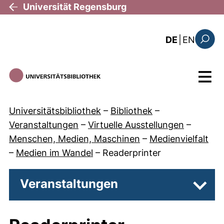
Direkt zum Inhalt
Universität Regensburg
: the c
DE
|
EN
Suchfo
Menü
Universitätsbibliothek
–
Bibliothek
–
Veranstaltungen
–
Virtuelle Ausstellungen
–
Menschen, Medien, Maschinen
–
Medienvielfalt
–
Medien im Wandel
–
Readerprinter
Veranstaltungen
Unter