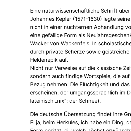
Eine naturwissenschaftliche Schrift übe
Johannes Kepler (1571-1630) legte seine
nicht in einer nüchternen Abhandlung vor
eine gefällige Form als Neujahrsgesche
Wacker von Wackenfels. In scholastischer
durch private Scherze sowie geistreiche
Heldenepik auf.
Nicht nur Verweise auf die klassische Z
sondern auch findige Wortspiele, die au
Bezug nehmen: Die Flüchtigkeit und das 
erscheinen, der umgangssprachlich im D
lateinisch „nix“: der Schnee).
Die deutsche Übersetzung findet ihre 
Ei ja, beim Herkules, ich habe ein Ding, d
Form besitzt, ei, welch höchst erwünscht