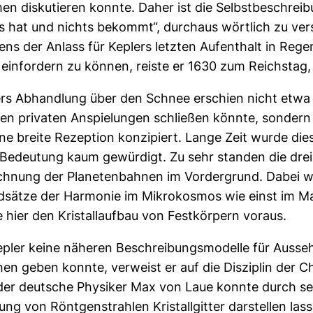
n diskutieren konnte. Daher ist die Selbstbeschreib
s hat und nichts bekommt“, durchaus wörtlich zu ver
ens der Anlass für Keplers letzten Aufenthalt in Reg
 einfordern zu können, reiste er 1630 zum Reichstag
rs Abhandlung über den Schnee erschien nicht etwa al
en privaten Anspielungen schließen könnte, sondern
ine breite Rezeption konzipiert. Lange Zeit wurde di
 Bedeutung kaum gewürdigt. Zu sehr standen die drei
hnung der Planetenbahnen im Vordergrund. Dabei wer
sätze der Harmonie im Mikrokosmos wie einst im Mak
 hier den Kristallaufbau von Festkörpern voraus.
pler keine näheren Beschreibungsmodelle für Ausseh
hen geben konnte, verweist er auf die Disziplin der C
der deutsche Physiker Max von Laue konnte durch se
ng von Röntgenstrahlen Kristallgitter darstellen las