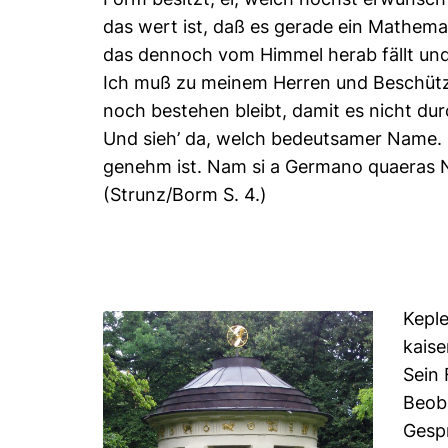
das wert ist, daß es gerade ein Mathema
das dennoch vom Himmel herab fällt und d
Ich muß zu meinem Herren und Beschütz
noch bestehen bleibt, damit es nicht du
Und sieh’ da, welch bedeutsamer Name. O
genehm ist. Nam si a Germano quaeras Nix
(Strunz/Borm S. 4.)
Keple
kaise
Sein 
Beob
Gespr