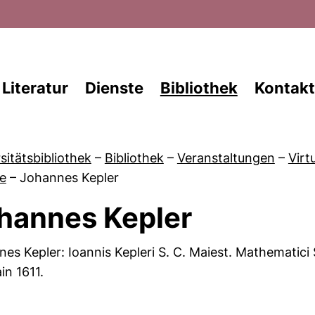
Direkt zum Inhalt
Literatur
Dienste
Bibliothek
Kontakt
sitätsbibliothek
–
Bibliothek
–
Veranstaltungen
–
Virt
e
–
Johannes Kepler
hannes Kepler
von Veranstaltungskalender
es Kepler: Ioannis Kepleri S. C. Maiest. Mathematici
n 1611.