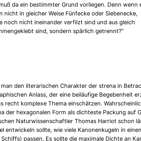
muß da ein bestimmter Grund vorliegen. Denn wenn 
n nicht in gleicher Weise Fünfecke oder Siebenecke,
noch nicht ineinander verfilzt sind und aus gleich
mengeklebt sind, sondern spärlich getrennt?“
 man den literarischen Charakter der strena in Betra
aphischen Anlass, der eine beiläufige Begebenheit erz
s recht komplexe Thema einschätzen. Wahrscheinlich
 der hexagonalen Form als dichteste Packung auf G
schen Naturwissenschaftler Thomas Harriot schon läng
l entwickeln sollte, wie viele Kanonenkugeln in ei
 Schiffs) passen. Es sollte die maximale Dichte an K