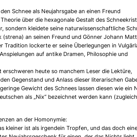
r den Schnee als Neujahrsgabe an einen Freund
 Theorie über die hexagonale Gestalt des Schneekrist
, sondern kleidete seine naturwissenschaftliche Schri
nk (strena) an seinen Freund und Gönner Johann Mat
 Tradition lockerte er seine Überlegungen in Vulgärl
 Anspielungen auf antike Dramen, Philosophie und
eit erschweren heute so manchem Leser die Lektüre,
f den Gegenstand und Anlass dieser literarischen Gab
geringe Gewicht des Schnees lassen diesen wie ein 
eutschen als „Nix“ bezeichnet werden kann (zugleic
Grenzen an der Homonymie:
as kleiner ist als irgendein Tropfen, und das doch ein
es Neujahrsgeschenk für einen, der das Nichts liebt,