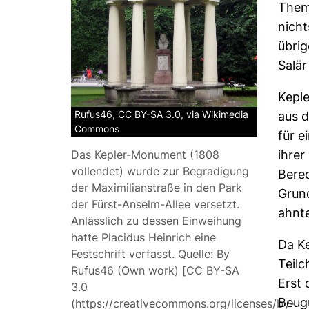
Theme
nicht
übrig
Salär
Keple
Rufus46, CC BY-SA 3.0, via Wikimedia
aus d
Commons
für e
ihrer
Das Kepler-Monument (1808
vollendet) wurde zur Begradigung
Berec
der Maximilianstraße in den Park
Grund
der Fürst-Anselm-Allee versetzt.
ahnte
Anlässlich zu dessen Einweihung
hatte Placidus Heinrich eine
Da Ke
Festschrift verfasst. Quelle: By
Teilc
Rufus46 (Own work) [CC BY-SA
Erst 
3.0
Beugu
(https://creativecommons.org/licenses/by-