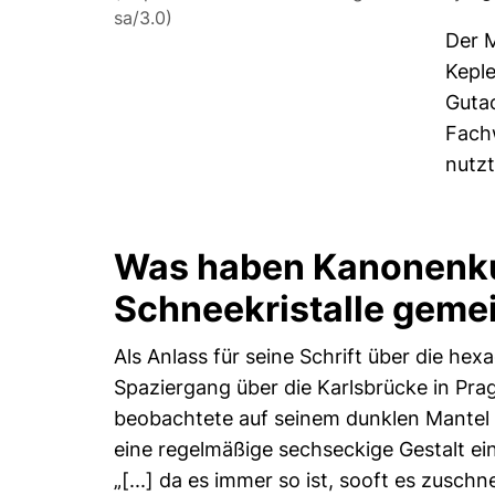
sa/3.0)
Der M
Keple
Gutac
Fach
nutzt
Was haben Kanonenku
Schneekristalle geme
Als Anlass für seine Schrift über die he
Spaziergang über die Karlsbrücke in Prag
beobachtete auf seinem dunklen Mantel die
eine regelmäßige sechseckige Gestalt e
„[...] da es immer so ist, sooft es zusc