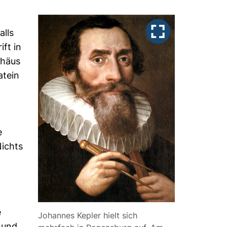
alls
ft in
thäus
atein
e
Nichts
h
e
Johannes Kepler hielt sich
 und