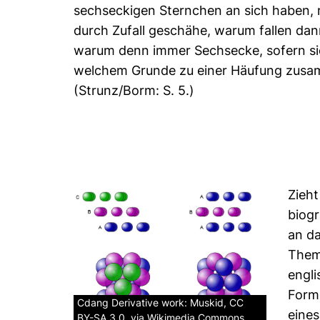
sechseckigen Sternchen an sich haben, 
durch Zufall geschähe, warum fallen dan
warum denn immer Sechsecke, sofern sie 
welchem Grunde zu einer Häufung zusam
(Strunz/Borm: S. 5.)
Zieht
biogr
an da
Thema
engli
Forme
Cdang Derivative work: Muskid, CC
eines
BY-SA 3.0, via Wikimedia Commons