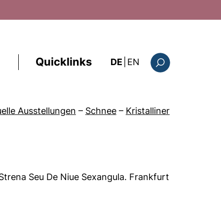
Quicklinks
: the current page i
DE
|
EN
Suchformular
uelle Ausstellungen
–
Schnee
–
Kristalliner
 Strena Seu De Niue Sexangula. Frankfurt