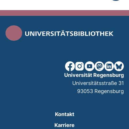
nach ob
unsere Facebook-Seite (ex
unsere Instagram-Seit
unsere YouTube-Se
unsere Mastod
unsere Lin
unsere
Universität Regensburg
Universitätsstraße 31
93053
Regensburg
Kontakt
Karriere