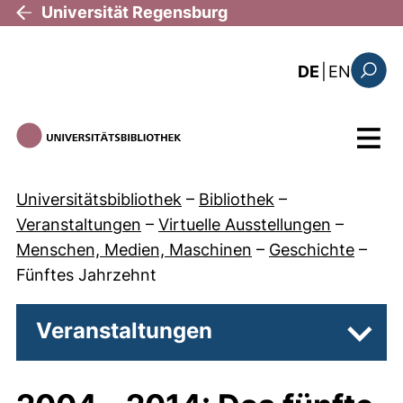
Direkt zum Inhalt
Universität Regensburg
: the c
DE
|
EN
Suchfo
Menü
Universitätsbibliothek
–
Bibliothek
–
Veranstaltungen
–
Virtuelle Ausstellungen
–
Menschen, Medien, Maschinen
–
Geschichte
–
Fünftes Jahrzehnt
Veranstaltungen
Unter