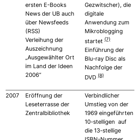
ersten E-Books
Gezwitscher), die
News der UB auch
digitale
über Newsfeeds
Anwendung zum
(RSS)
Mikroblogging
(7)
Verleihung der
startet
Auszeichnung
Einführung der
„Ausgewählter Ort
Blu-ray Disc als
im Land der Ideen
Nachfolge der
2006“
(8)
DVD
2007
Eröffnung der
Verbindlicher
Leseterrasse der
Umstieg von der
Zentralbibliothek
1969 eingeführten
10-stelligen auf
die 13-stellige
ISBN-Nummer