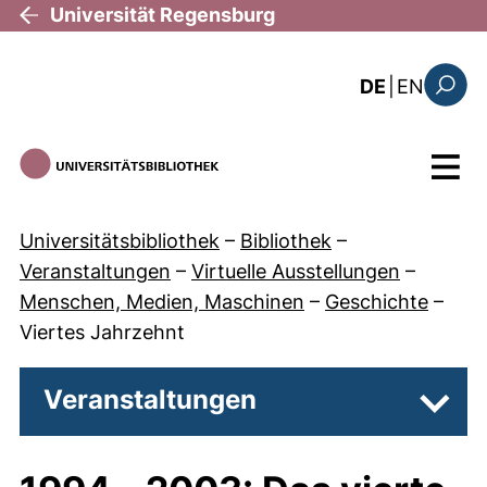
Direkt zum Inhalt
Universität Regensburg
: the c
DE
|
EN
Suchfo
Menü
Universitätsbibliothek
–
Bibliothek
–
Veranstaltungen
–
Virtuelle Ausstellungen
–
Menschen, Medien, Maschinen
–
Geschichte
–
Viertes Jahrzehnt
Veranstaltungen
Unter