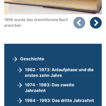
Zeigt Folie 1 von
1998 wurde das dreimillionste Buch
erworben
Vorheriges Bild
Nächste
Geschichte
1962 - 1973: Anlaufphase und die
ersten zehn Jahre
1974 - 1983: Das zweite
Jahrzehnt
1984 - 1993: Das dritte Jahrzehnt