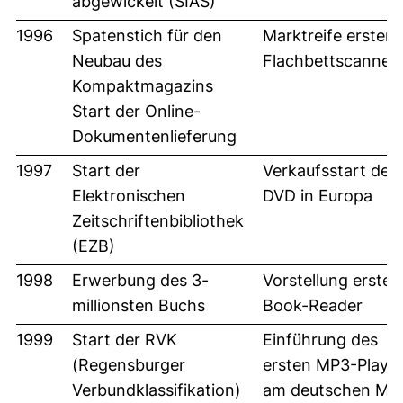
abgewickelt (SIAS)
1996
Spatenstich für den
Marktreife erster
Neubau des
Flachbettscanner
Kompaktmagazins
Start der Online-
Dokumentenlieferung
1997
Start der
Verkaufsstart der
Elektronischen
DVD in Europa
Zeitschriftenbibliothek
(EZB)
1998
Erwerbung des 3-
Vorstellung erster
millionsten Buchs
Book-Reader
1999
Start der RVK
Einführung des
(Regensburger
ersten MP3-Playe
Verbundklassifikation)
am deutschen Mar