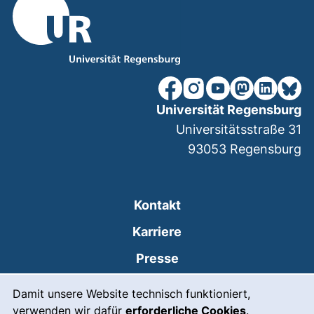
unsere Facebook-Seite (ex
unsere Instagram-Seit
unsere YouTube-Se
unsere Mastod
unsere Lin
unsere
Universität Regensburg
Universitätsstraße 31
93053
Regensburg
Kontakt
Karriere
Presse
Cookie-Hinweis
(externer Link, öffnet
Intranet
Damit unsere Website technisch funktioniert,
verwenden wir dafür
erforderliche Cookies
.
Leichte Sprache