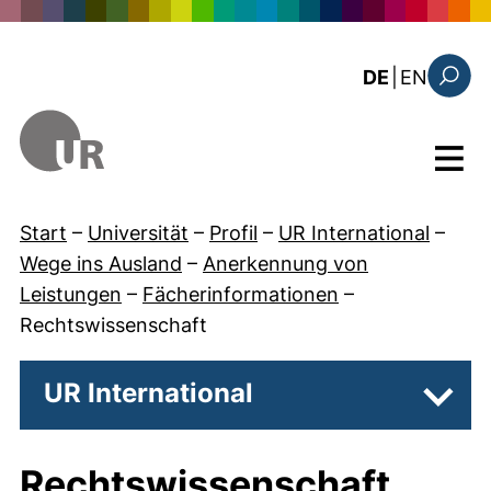
Direkt zum Inhalt
: the c
DE
|
EN
Suchfo
Menü
Start
–
Universität
–
Profil
–
UR International
–
Wege ins Ausland
–
Anerkennung von
Leistungen
–
Fächerinformationen
–
Rechtswissenschaft
UR International
Unter
Rechtswissenschaft